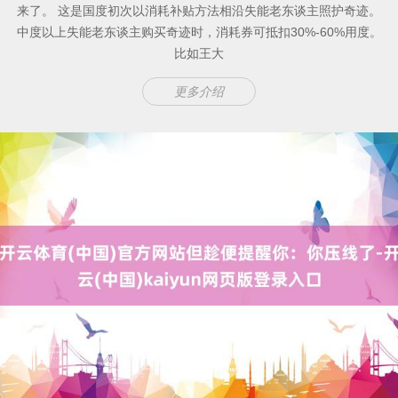
来了。 这是国度初次以消耗补贴方法相沿失能老东谈主照护奇迹。
中度以上失能老东谈主购买奇迹时，消耗券可抵扣30%-60%用度。
比如王大
更多介绍