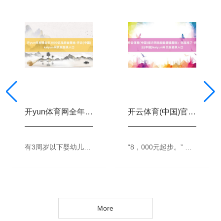
开yun体育网全年3000亿元资金落地-开云(中国)kaiyun网页版登录入口
开云体育(中国)官方网站但趁便提醒你：你压线了-开云(中国)kaiyun网页版登录入口
有3周岁以下婴幼儿的家庭扫视啦！国度育儿补贴来了。 2025年7月相关决策印发，各地8月下旬陆续通达申领。国度基础表率为每孩每年3600元，披发至婴幼儿满3岁。 像小李家有刚出身的孩子，合适条目就能苦求这笔补贴。育儿补贴到账后，要径直记作收入，按收付杀青制记载。也便是收到补贴本日，就把钱记进家庭收入账本里。 有60周岁以上失能老年东谈主的家庭钟情！养老奇迹消耗补贴来了。 这是国度初次以消耗补贴方法相沿失能老东谈主照护奇迹。中度以上失能老东谈主购买奇迹时，消耗券可抵扣30%-60%用度。比如王大
“8，000元起步。” 看到这个数字，心跳是不是蓦地快了半拍。不是新车优惠，也不是限量发售开云体育(中国)官方网站，是“新式碰瓷”团伙的开价。听起来离谱。但它真的有可能发生在你下一个红绿灯口。车友群里还是炸锅了。有些老司机王人直呼顶不住 这波操作太狠了 行车纪录仪王人救不了？ “碰瓷”升级了？套路到底有多深 每隔一阵，总有“碰瓷”新项目刷屏。夙昔是老大爷慢作为横穿马路；现时？更像一场“脚本杀” 多东说念主和解 动手极快。团伙单干明确，有东说念主专盯生人车主，也有专收豪车，以致连“打点”监控盲区
More