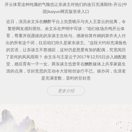
开云体育这种纯属的气魄也让东谈主对他们的改日充满期待-开云(中
国)kaiyun网页版登录入口
近日，演员余文乐在酬酢平台上负责晓示与夫人王棠云的仳离，令
繁密网友感到畏怯。余文乐在声明中写谈：“咱们收场共鸣开云体
育，尊重并祝愿彼此的东谈主生给与。感谢你算作姆妈算作夫人付
出的所有这个词，往后咱们持久是家东谈主。”这段大约却充满脸色
的言语，让东谈主不禁感叹，这对仍是恩爱有加的配偶，究竟阅历
了若何的风风雨雨？ 余文乐与王棠云于2017年12月5日步入婚配殿
堂，婚后育有一子一女。两东谈主也曾常在酬酢媒体上共享家庭生
涯的点滴，甘好意思的互动令大皆粉丝诊疗不已。操办词，生涯老
是充满变数，昔时的甘好意
更多介绍