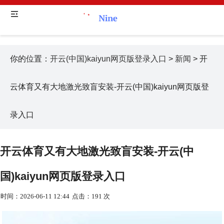
你的位置：
开云(中国)kaiyun网页版登录入口
>
新闻
> 开
云体育又有大地激光致盲安装-开云(中国)kaiyun网页版登
录入口
开云体育又有大地激光致盲安装-开云(中
国)kaiyun网页版登录入口
时间：2026-06-11 12:44
点击：191 次