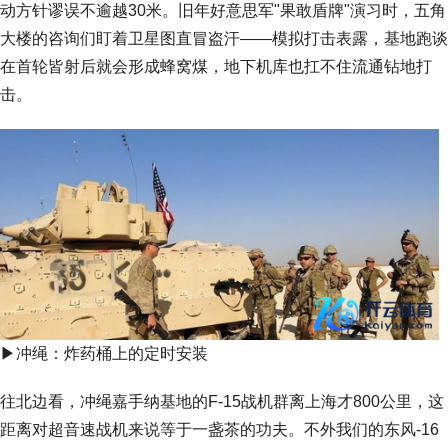
动方针谬误不逾越30米。旧年好意思军"果敢盾牌"演习时，五角
大楼的咨询们盯着卫星图直冒盗汗——模拟打击表露，基地跑谈
在首轮皆射后就会形成蜂窝煤，地下机库也扛不住流通钻地打
击。
▶冲绳：炸药桶上的定时安装
往北边看，冲绳嘉手纳基地的F-15战机群离上海才800公里，这
距离对超音速战机来说等于一盏茶的功夫。不外我们的东风-16