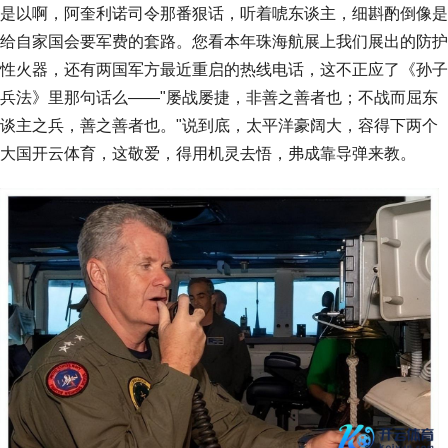
是以啊，阿奎利诺司令那番狠话，听着唬东谈主，细斟酌倒像是
给自家国会要军费的套路。您看本年珠海航展上我们展出的防护
性火器，还有两国军方最近重启的热线电话，这不正应了《孙子
兵法》里那句话么——"屡战屡捷，非善之善者也；不战而屈东
谈主之兵，善之善者也。"说到底，太平洋豪阔大，容得下两个
大国开云体育，这敬爱，得用机灵去悟，弗成靠导弹来教。