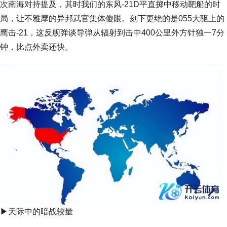
次南海对持提及，其时我们的东风-21D平直掷中移动靶船的时
局，让不雅摩的异邦武官集体傻眼。刻下更绝的是055大驱上的
鹰击-21，这反舰弹谈导弹从辐射到击中400公里外方针独一7分
钟，比点外卖还快。
▶天际中的暗战较量